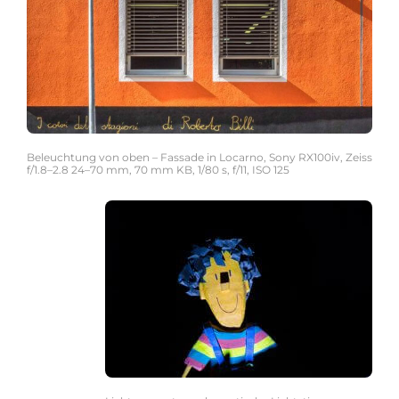
Beleuchtung von oben – Fassade in Locarno, Sony RX100iv, Zeiss
f/1.8–2.8 24–70 mm, 70 mm KB, 1/80 s, f/11, ISO 125