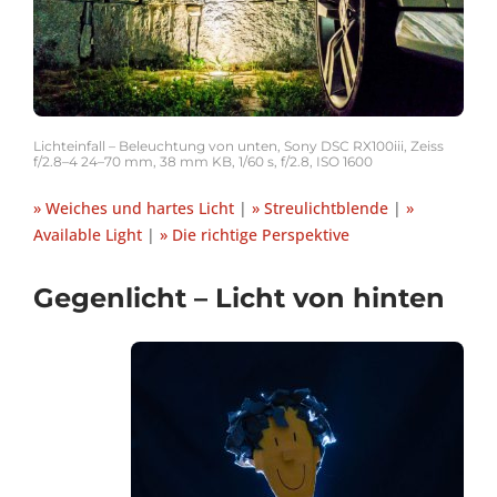
Lichteinfall – Beleuchtung von unten, Sony DSC RX100iii, Zeiss
f/2.8–4 24–70 mm, 38 mm KB, 1/60 s, f/2.8, ISO 1600
» Weiches und hartes Licht
|
» Streulichtblende
|
»
Available Light
|
» Die richtige Perspektive
Gegenlicht – Licht von hinten