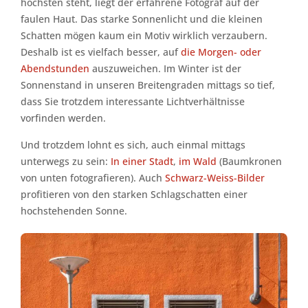
höchsten steht, liegt der erfahrene Fotograf auf der
faulen Haut. Das starke Sonnenlicht und die kleinen
Schatten mögen kaum ein Motiv wirklich verzaubern.
Deshalb ist es vielfach besser, auf
die Morgen- oder
Abendstunden
auszuweichen. Im Winter ist der
Sonnenstand in unseren Breitengraden mittags so tief,
dass Sie trotzdem interessante Lichtverhältnisse
vorfinden werden.
Und trotzdem lohnt es sich, auch einmal mittags
unterwegs zu sein:
In einer Stadt
,
im Wald
(Baumkronen
von unten fotografieren). Auch
Schwarz-Weiss-Bilder
profitieren von den starken Schlagschatten einer
hochstehenden Sonne.