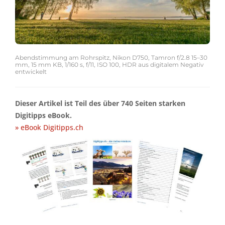
Abendstimmung am Rohrspitz, Nikon D750, Tamron f/2.8 15–30
mm, 15 mm KB, 1/160 s, f/11, ISO 100, HDR aus digitalem Negativ
entwickelt
Dieser Artikel ist Teil des über 740 Seiten starken
Digitipps eBook.
» eBook Digitipps.ch