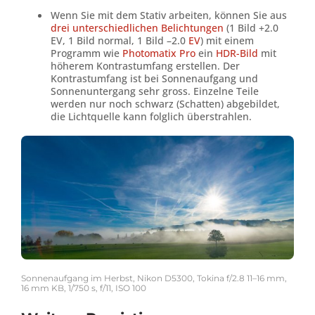
Wenn Sie mit dem Stativ arbeiten, können Sie aus
drei unterschiedlichen Belichtungen
(1 Bild +2.0
EV, 1 Bild normal, 1 Bild –2.0
EV
) mit einem
Programm wie
Photomatix Pro
ein
HDR-Bild
mit
höherem Kontrastumfang erstellen. Der
Kontrastumfang ist bei Sonnenaufgang und
Sonnenuntergang sehr gross. Einzelne Teile
werden nur noch schwarz (Schatten) abgebildet,
die Lichtquelle kann folglich überstrahlen.
Sonnenaufgang im Herbst, Nikon D5300, Tokina f/2.8 11–16 mm,
16 mm KB, 1/750 s, f/11, ISO 100