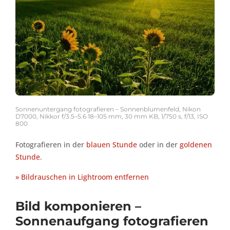
Sonnenuntergang fotografieren – Sonnenblumenfeld, Nikon
D7000, Nikkor f/3.5–5.6 18–105 mm, 30 mm KB, 1/750 s, f/13, ISO
800
Fotografieren in der
blauen Stunde
oder in der
goldenen
Stunde
.
» Bildrauschen in Lightroom entfernen
Bild komponieren –
Sonnenaufgang fotografieren