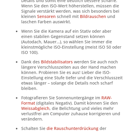
Details und somit eine deutlich bessere Schärfe.
Wenn Sie den ISO-Wert höherstellen, müssen die
Signale verstärkt werden, was sich besonders bei
kleinen
Sensoren
schnell mit
Bildrauschen
und
laschen Farben auswirkt.
Wenn Sie die Kamera auf ein Stativ oder aber
einen stabilen Gegenstand setzen können
(Autodach, Mauer…), so wählen Sie immer die
kleinstmögliche ISO-Einstellung (meist ISO 50 oder
ISO 100).
Dank des
Bildstabilisators
werden Sie auch noch
längere Verschlusszeiten aus der Hand machen
können. Probieren Sie es aus! Lieber die ISO-
Einstellung eine Stufe tiefer und die Verschlusszeit
etwas länger – solange die Details noch scharf
bleiben.
Fotografieren Sie Sonnenuntergänge im
RAW-
Format
(digitales Negativ). Damit können Sie den
Weissabgleich
, die Belichtung und vieles mehr
verlustfrei am Computer zuhause korrigieren und
verändern.
Schalten Sie
die Rauschunterdrückung
der