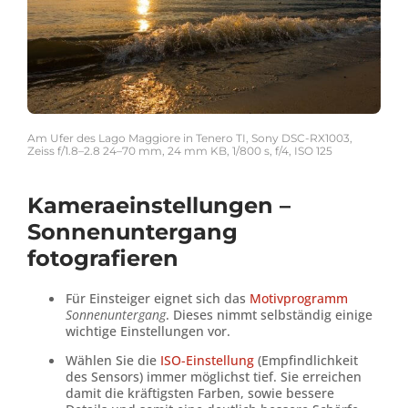
Am Ufer des Lago Maggiore in Tenero TI, Sony DSC-RX1003,
Zeiss f/1.8–2.8 24–70 mm, 24 mm KB, 1/800 s, f/4, ISO 125
Kameraeinstellungen –
Sonnenuntergang
fotografieren
Für Einsteiger eignet sich das
Motivprogramm
Sonnenuntergang
. Dieses nimmt selbständig einige
wichtige Einstellungen vor.
Wählen Sie die
ISO-Einstellung
(Empfindlichkeit
des Sensors) immer möglichst tief. Sie erreichen
damit die kräftigsten Farben, sowie bessere