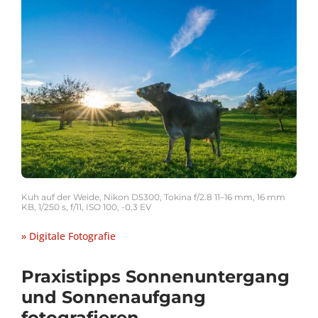
Kuh auf der Weide, Nikon D5300, Tokina f/2.8 11–16 mm, 16 mm
KB, 1/250 s, f/11, ISO 100, -0.3 EV
» Digitale Fotografie
Praxistipps Sonnenuntergang
und Sonnenaufgang
fotografieren