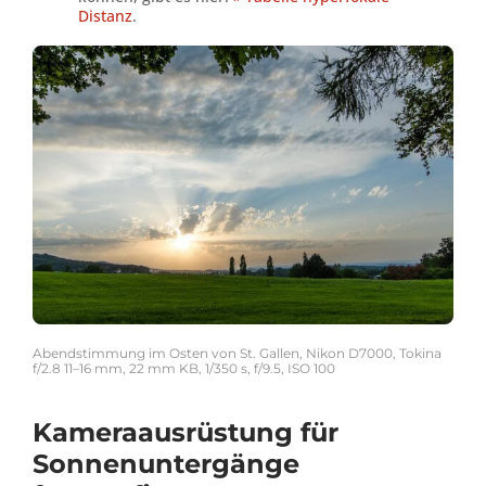
Distanz
.
Abendstimmung im Osten von St. Gallen, Nikon D7000, Tokina
f/2.8 11–16 mm, 22 mm KB, 1/350 s, f/9.5, ISO 100
Kameraausrüstung für
Sonnenuntergänge