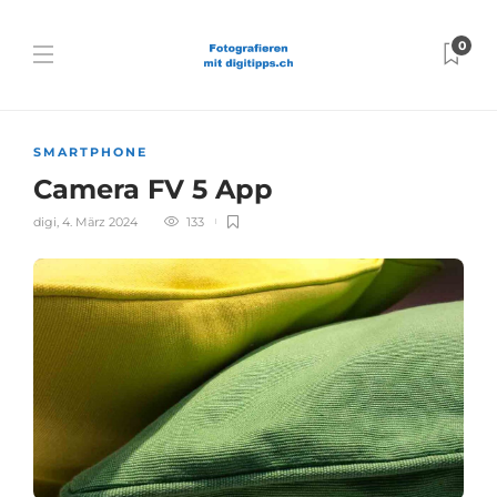
0
SMARTPHONE
Camera FV 5 App
digi
,
4. März 2024
133