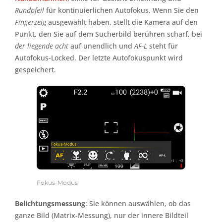
Rundpfeil
für kontinuierlichen Autofokus. Wenn Sie den
Fingerzeig
ausgewählt haben, stellt die Kamera auf den
Punkt, den Sie auf dem Sucherbild berühren scharf, bei
der liegende acht
auf unendlich und
AF-L
steht für
Autofokus-Locked. Der letzte Autofokuspunkt wird
gespeichert.
Fokus-Modus
Belichtungsmessung
: Sie können auswählen, ob das
ganze Bild (Matrix-Messung), nur der innere Bildteil