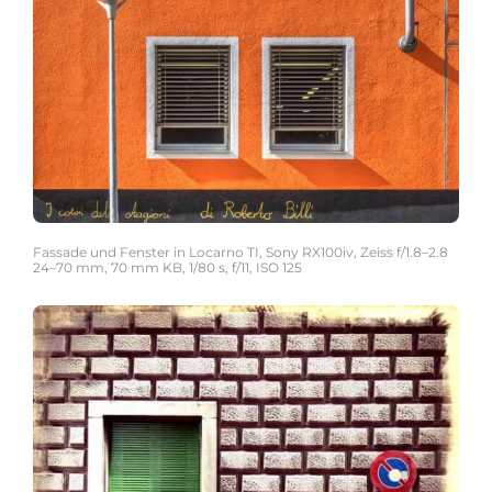
Fassade und Fenster in Locarno TI, Sony RX100iv, Zeiss f/1.8–2.8
24–70 mm, 70 mm KB, 1/80 s, f/11, ISO 125