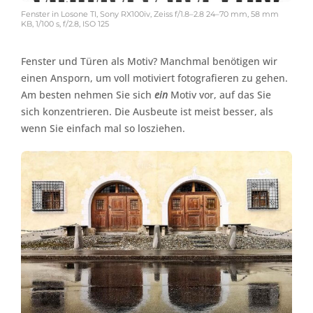
Fenster in Losone TI, Sony RX100iv, Zeiss f/1.8–2.8 24–70 mm, 58 mm
KB, 1/100 s, f/2.8, ISO 125
Fenster und Türen als Motiv? Manchmal benötigen wir
einen Ansporn, um voll motiviert fotografieren zu gehen.
Am besten nehmen Sie sich
ein
Motiv vor, auf das Sie
sich konzentrieren. Die Ausbeute ist meist besser, als
wenn Sie einfach mal so losziehen.