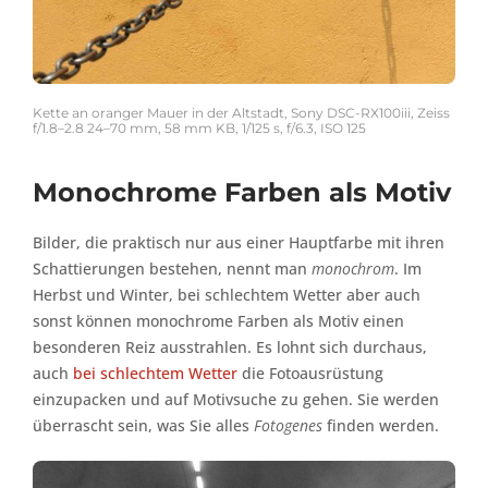
Kette an oranger Mauer in der Altstadt, Sony DSC-RX100iii, Zeiss
f/1.8–2.8 24–70 mm, 58 mm KB, 1/125 s, f/6.3, ISO 125
Monochrome Farben als Motiv
Bilder, die praktisch nur aus einer Hauptfarbe mit ihren
Schattierungen bestehen, nennt man
monochrom
. Im
Herbst und Winter, bei schlechtem Wetter aber auch
sonst können monochrome Farben als Motiv einen
besonderen Reiz ausstrahlen. Es lohnt sich durchaus,
auch
bei schlechtem Wetter
die Fotoausrüstung
einzupacken und auf Motivsuche zu gehen. Sie werden
überrascht sein, was Sie alles
Fotogenes
finden werden.