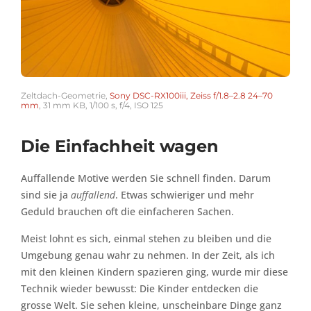
Zeltdach-Geometrie,
Sony DSC-RX100iii, Zeiss f/1.8–2.8 24–70
mm
, 31 mm KB, 1/100 s, f/4, ISO 125
Die Einfachheit wagen
Auffallende Motive werden Sie schnell finden. Darum
sind sie ja
auffallend
. Etwas schwieriger und mehr
Geduld brauchen oft die einfacheren Sachen.
Meist lohnt es sich, einmal stehen zu bleiben und die
Umgebung genau wahr zu nehmen. In der Zeit, als ich
mit den kleinen Kindern spazieren ging, wurde mir diese
Technik wieder bewusst: Die Kinder entdecken die
grosse Welt. Sie sehen kleine, unscheinbare Dinge ganz