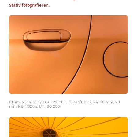
Stativ fotografieren
.
Kleinwagen, Sony DSC-RX100iii, Zeiss f/1.8–2.8 24–70 mm, 70
mm KB, 1/320 s, f/4, ISO 200