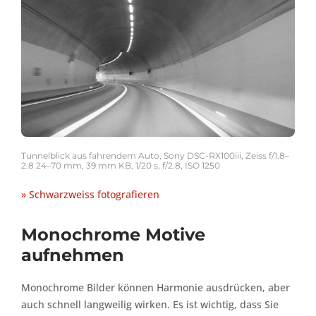
Tunnelblick aus fahrendem Auto, Sony DSC-RX100iii, Zeiss f/1.8–
2.8 24–70 mm, 39 mm KB, 1/20 s, f/2.8, ISO 1250
» Schwarzweiss fotografieren
Monochrome Motive
aufnehmen
Monochrome Bilder können Harmonie ausdrücken, aber
auch schnell langweilig wirken. Es ist wichtig, dass Sie