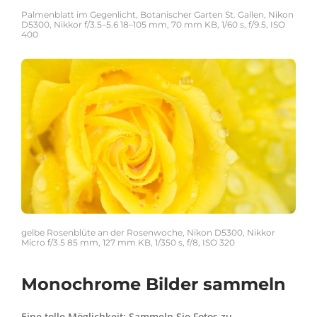
Palmenblatt im Gegenlicht, Botanischer Garten St. Gallen, Nikon
D5300, Nikkor f/3.5–5.6 18–105 mm, 70 mm KB, 1/60 s, f/9.5, ISO
400
gelbe Rosenblüte an der Rosenwoche, Nikon D5300, Nikkor
Micro f/3.5 85 mm, 127 mm KB, 1/350 s, f/8, ISO 320
Monochrome Bilder sammeln