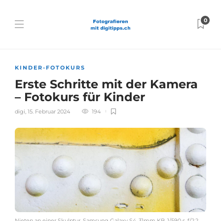
0
KINDER-FOTOKURS
Erste Schritte mit der Kamera
– Fotokurs für Kinder
digi
,
15. Februar 2024
194
Nieten an einer Skulptur, Samsung Galaxy S4, 31mm KB, 1/590 s, f/2.2,