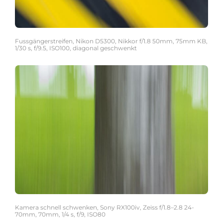
Fussgängerstreifen, Nikon D5300, Nikkor f/1.8 50mm, 75mm KB,
1/30 s, f/9.5, ISO100, diagonal geschwenkt
Kamera schnell schwenken, Sony RX100iv, Zeiss f/1.8–2.8 24-
70mm, 70mm, 1/4 s, f/9, ISO80