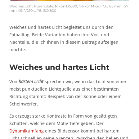
Weiches Licht: Rosenblüte, Nikon D5300, Nikkor Micro f/3.5 85 mm, 127
mm KB, 1/250 s, f/8, ISO 800
Weiches und hartes Licht begleitet uns durch den
Fotoalltag. Beide Varianten haben ihre Vor- und
Nachteile, die ich Ihnen in diesem Beitrag aufzeigen
möchte.
Weiches und hartes Licht
Von
hartem Licht
sprechen wir, wenn das Licht von einer
meist punktuellen Lichtquelle aus einer bestimmten
Richtung stammt: Beispiel: von der Sonne oder einem
Scheinwerfer.
Es erzeugt starke Kontraste in Form von gesättigten
Schatten, welche dem Motiv Tiefe geben. Der
Dynamikumfang
eines Bildsensor kommt bei hartem
Licht schnell an seine Grenzen. Zwischen den hellen und