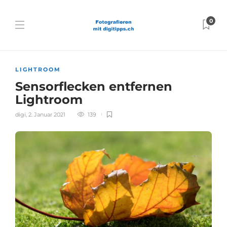
0
LIGHTROOM
Sensorflecken entfernen
Lightroom
digi
,
2. Januar 2021
139