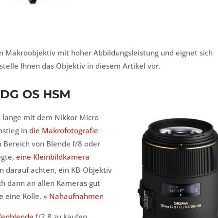
 Makroobjektiv mit hoher Abbildungsleistung und eignet sich
stelle Ihnen das Objektiv in diesem Artikel vor.
X DG OS HSM
 lange mit dem Nikkor Micro
nstieg in
die Makrofotografie
im Bereich von Blende f/8 oder
egte,
eine Kleinbildkamera
n darauf achten, ein KB-Objektiv
ch dann an allen Kameras gut
e
eine Rolle.
» Nahaufnahmen
fenblende
f/2.8 zu kaufen.