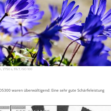
/750 s, f/6.7, ISO 100
5300 waren überwältigend: Eine sehr gute Schärfeleistung