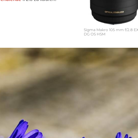
Sigma Makro 105 mm f/2.8 E
DG OS HSM