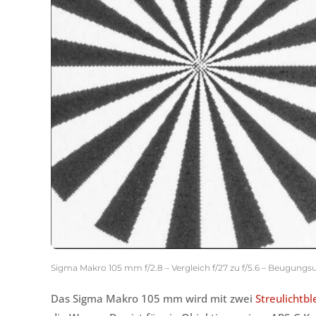
Sigma Makro 105 mm f/2.8 – Vergleich f/27 zu f/5.6 – Beugungs
Das Sigma Makro 105 mm wird mit zwei
Streulichtb