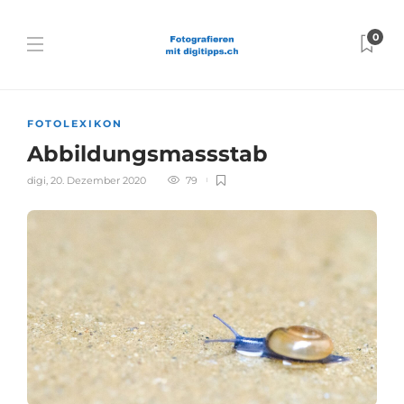
0
FOTOLEXIKON
Abbildungsmassstab
digi
,
20. Dezember 2020
79