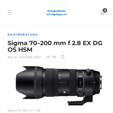
0
KAUFBERATUNG
Sigma 70–200 mm f 2.8 EX DG
OS HSM
digi
,
25. Dezember 2020
108
Sigma 70–200 mm f 2.8