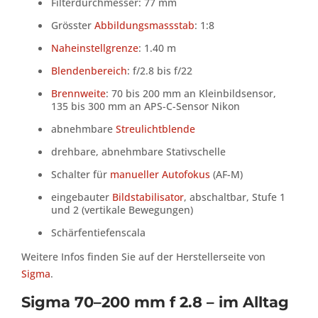
Filterdurchmesser: 77 mm
Grösster
Abbildungsmassstab
: 1:8
Naheinstellgrenze
: 1.40 m
Blendenbereich
: f/2.8 bis f/22
Brennweite
: 70 bis 200 mm an Kleinbildsensor,
135 bis 300 mm an APS-C-Sensor Nikon
abnehmbare
Streulichtblende
drehbare, abnehmbare Stativschelle
Schalter für
manueller Autofokus
(AF-M)
eingebauter
Bildstabilisator
, abschaltbar, Stufe 1
und 2 (vertikale Bewegungen)
Schärfentiefenscala
Weitere Infos finden Sie auf der Herstellerseite von
Sigma
.
Sigma 70–200 mm f 2.8 – im Alltag