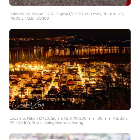
Spiegelung, Nikon D750, Sigma f/2.8 70–200 mm, 70 mm KB,
1/1000 s, f/2.8, ISO 100
Locarno, Nikon D750, Sigma f/2.8 70–200 mm, 80 mm KB, 30 s,
f/11, ISO 100, Stativ, Spiegelvorauslösung