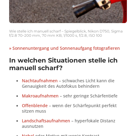
Wie stelle ich manuell scharf – Spiegelblick, Nikon D750, Sigma
f/2.8 70–200 mm, 70 mm KB, 1/1000 s, f/2.8, ISO 100
» Sonnenuntergang und Sonnenaufgang fotografieren
In welchen Situationen stelle ich
manuell scharf?
Nachtaufnahmen
– schwaches Licht kann die
Genauigkeit des Autofokus behindern
Makroaufnahmen
– sehr geringe Schärfentiefe
Offenblende
– wenn der Schärfepunkt perfekt
sitzen muss
Landschaftsaufnahmen
– hyperfokale Distanz
ausnutzen
Nebel
oder Motive mit wenig Kontrast