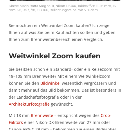
Kirche Mario Botta Mogno TI, Nikon D5300, Tokina f/2.8 11–16 mm, 16
mm KB, 0.5 s, f/8, ISO 100, Belichtungsreihe mit 5 Bildern
Sie möchten ein Weitwinkel Zoom kaufen? Ich zeige
Ihnen auf was Sie beim Kauf achten sollten und geben
Ihnen zum Brennweitenbereich einen Vergleich.
Weitwinkel Zoom kaufen
Sie besitzen schon ein Standard- oder ein Reisezoom mit
18–105 mm Brennweite? Mit einem Weitwinkelzoom
können Sie den
Bildwinkel
wesentlich vergrössern und
damit mehr auf das Bild bekommen. Das ist besonders in
der Landschaftsfotografie oder in der
Architekturfotografie
gewünscht.
Mit 18 mm
Brennweite
– entspricht wegen des
Crop-
Faktors
einer Nikon-DX-Brennweite von 27 mm oder
Canon-APS-C 29 mm – bekommen Sie einen Bildwinkel