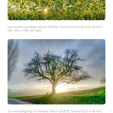
Sonnenblumenfeld, Nikon D5300, Tokina f/2.8 11–16 mm, 16 mm
KB, 1/30 s, f/16, ISO 400
Sonnenaufgang im Herbst, Nikon D5300, Tokina f/2.8 11–16 mm,