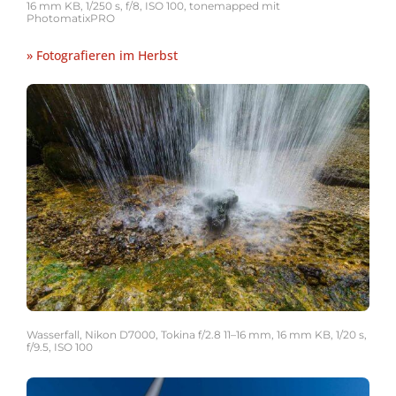
16 mm KB, 1/250 s, f/8, ISO 100, tonemapped mit
PhotomatixPRO
» Fotografieren im Herbst
Wasserfall, Nikon D7000, Tokina f/2.8 11–16 mm, 16 mm KB, 1/20 s,
f/9.5, ISO 100