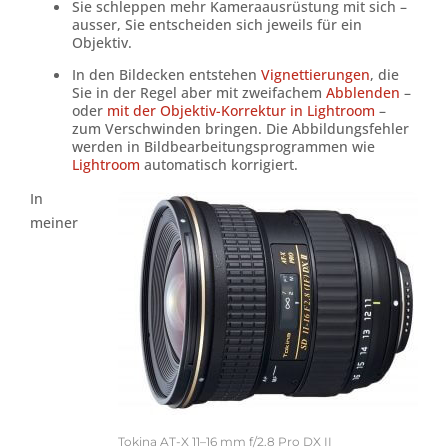
Sie schleppen mehr Kameraausrüstung mit sich –
ausser, Sie entscheiden sich jeweils für ein
Objektiv.
In den Bildecken entstehen
Vignettierungen
, die
Sie in der Regel aber mit zweifachem
Abblenden
–
oder
mit der Objektiv-Korrektur in Lightroom
–
zum Verschwinden bringen. Die Abbildungsfehler
werden in Bildbearbeitungsprogrammen wie
Lightroom
automatisch korrigiert.
In
meiner
Tokina AT-X 11–16 mm f/2.8 Pro DX II