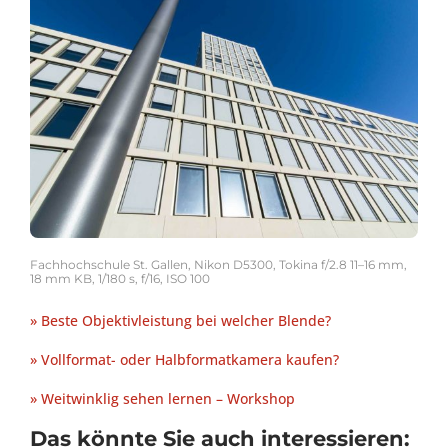
Fachhochschule St. Gallen, Nikon D5300, Tokina f/2.8 11–16 mm,
18 mm KB, 1/180 s, f/16, ISO 100
» Beste Objektivleistung bei welcher Blende?
» Vollformat- oder Halbformatkamera kaufen?
» Weitwinklig sehen lernen – Workshop
Das könnte Sie auch interessieren: