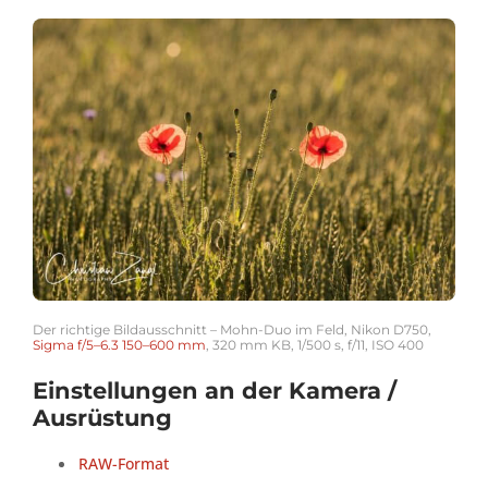
Der richtige Bildausschnitt – Mohn-Duo im Feld, Nikon D750,
Sigma f/5–6.3 150–600 mm
, 320 mm KB, 1/500 s, f/11, ISO 400
Einstellungen an der Kamera /
Ausrüstung
RAW-Format