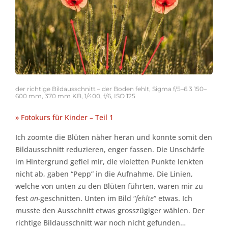
der richtige Bildausschnitt – der Boden fehlt, Sigma f/5–6.3 150–
600 mm, 370 mm KB, 1/400, f/6, ISO 125
» Fotokurs für Kinder – Teil 1
Ich zoomte die Blüten näher heran und konnte somit den
Bildausschnitt reduzieren, enger fassen. Die Unschärfe
im Hintergrund gefiel mir, die violetten Punkte lenkten
nicht ab, gaben “Pepp” in die Aufnahme. Die Linien,
welche von unten zu den Blüten führten, waren mir zu
fest
an-
geschnitten. Unten im Bild “
fehlte
” etwas. Ich
musste den Ausschnitt etwas grosszügiger wählen. Der
richtige Bildausschnitt war noch nicht gefunden…