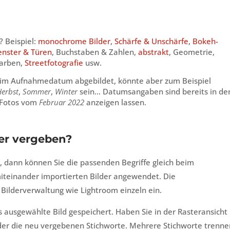
? Beispiel:
monochrome Bilder
,
Schärfe & Unschärfe
,
Bokeh-
enster & Türen
, Buchstaben & Zahlen,
abstrakt
, Geometrie,
arben,
Streetfotografie
usw.
im Aufnahmedatum abgebildet, könnte aber zum Beispiel
Herbst
,
Sommer
,
Winter
sein… Datumsangaben sind bereits in de
n Fotos vom
Februar 2022
anzeigen lassen.
er vergeben?
, dann können Sie die passenden Begriffe gleich beim
miteinander importierten Bilder angewendet. Die
 Bilderverwaltung wie Lightroom einzeln ein.
 ausgewählte Bild gespeichert. Haben Sie in der Rasteransicht
der die neu vergebenen Stichworte. Mehrere Stichworte trenne