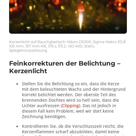
Kerzenlicht auf Rauchglastisch: Nikon D5300, Sigma Makro f/2.8
105 mm, 157 mm KB, 1/15 s, f/3.2, ISO 400, Stativ,
Spiegelvorauslösung
Feinkorrekturen der Belichtung –
Kerzenlicht
Stellen Sie die Belichtung so ein, dass die Kerze
mit dem beleuchteten Wachs und der Hintergrund
korrekt belichtet werden. Der oberste Teil des
brennenden Dochtes wird so hell sein, dass die
Lichter ausfressen (
Clipping
). Das ist jedoch in
diesem Fall kein Problem, weil wir dort keine
Zeichnung benötigen.
Kontrollieren Sie, ob die Verschlusszeit reicht, die
Kerzenflammen scharf abzubilden, damit keine