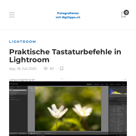
0
LIGHTROOM
Praktische Tastaturbefehle in
Lightroom
digi
,
18. Juli 2020
83