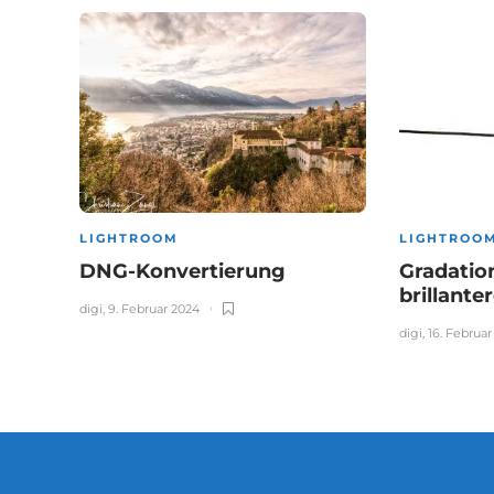
LIGHTROOM
LIGHTROO
DNG-Konvertierung
Gradatio
brillante
digi
,
9. Februar 2024
digi
,
16. Februar