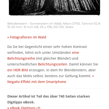
Blendenstern – Sonnenstern im Wald, Nikon D750, Tamron f/2.8
15–30 mm, 15 mm KB, 1/5 s, f/16, ISO 100, Stativ
» Fotografieren im Wald
Da Sie bei Gegenlicht einen sehr hohen Kontrast
vorfinden, lohnt sich unter Umständen
eine
Belichtungsreihe
(mit gleicher Blende!) und
unterschiedlichen
Belichtungszeiten
. Damit können Sie
ein HDR-Bild
erzeugen, in dem Ihr Blendenstern, aber
auch das Motiv selbst, bestens zur Geltung kommt.
»
Negativ-Effekt mit dem Smartphone
Dieser Artikel ist Teil des über 740 Seiten starken
Digitipps eBook.
» eBook Digitipps.ch