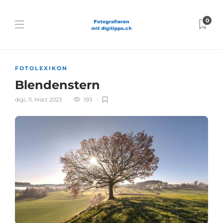
0
FOTOLEXIKON
Blendenstern
digi
,
11. März 2023
193