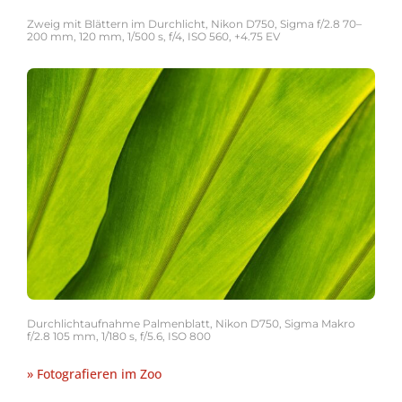
Zweig mit Blättern im Durchlicht, Nikon D750, Sigma f/2.8 70–
200 mm, 120 mm, 1/500 s, f/4, ISO 560, +4.75 EV
Durchlichtaufnahme Palmenblatt, Nikon D750, Sigma Makro
f/2.8 105 mm, 1/180 s, f/5.6, ISO 800
» Fotografieren im Zoo