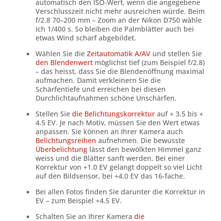
automatisch den ISO-Wert, wenn die angegebene
Verschlusszeit nicht mehr ausreichen würde. Beim
f/2.8 70–200 mm – Zoom an der Nikon D750 wähle
ich 1/400 s. So bleiben die Palmblätter auch bei
etwas Wind scharf abgebildet.
Wählen Sie die
Zeitautomatik A/AV
und stellen Sie
den Blendenwert
möglichst tief (zum Beispiel f/2.8)
– das heisst, dass Sie die Blendenöffnung maximal
aufmachen. Damit verkleinern Sie die
Schärfentiefe und erreichen bei diesen
Durchlichtaufnahmen schöne Unschärfen.
Stellen Sie
die Belichtungskorrektur
auf + 3.5 bis +
4.5 EV. Je nach Motiv, müssen Sie den Wert etwas
anpassen. Sie können an Ihrer Kamera auch
Belichtungsreihen
aufnehmen. Die bewusste
Überbelichtung
lässt den bewölkten Himmel ganz
weiss und die Blätter sanft werden. Bei einer
Korrektur von +1.0 EV gelangt doppelt so viel Licht
auf den Bildsensor, bei +4.0 EV das 16-fache.
Bei allen Fotos finden Sie darunter die Korrektur in
EV – zum Beispiel +4.5 EV.
Schalten Sie an Ihrer Kamera
die