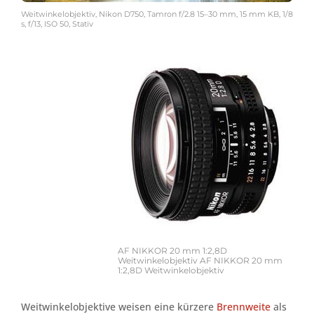
Weitwinkelobjektiv, Nikon D750, Tamron f/2.8 15–30 mm, 15 mm KB, 1/8
s, f/13, ISO 50, Stativ
AF NIKKOR 20 mm 1:2,8D
Weitwinkelobjektiv AF NIKKOR 20 mm
1:2,8D Weitwinkelobjektiv
Weitwinkelobjektive weisen eine kürzere
Brennweite
als