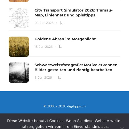
City Transport Simulator 2026: Tramau-
Map, Liniennetz und Spieltipps
20. Juli 2026
Goldene Ähren im Morgenlicht
13. Juli 2026
Schwarzweissfotografie: Motive erkennen,
Bilder gestalten und richtig bearbeiten
8. Juli 2026
© 2006 - 2026 digitipps.ch
IDEE HINTER DIGITIPPS
IMPRESSUM
Diese Website benutzt Cookies. Wenn Sie diese Website weiter
nutzen, gehen wir von Ihrem Einverständnis aus.
DATENSCHUTZ
KONTAKTFORMULAR
WERBUNG