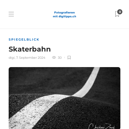
0
SPIEGELBLICK
Skaterbahn
digi
,
7. September 2024
30