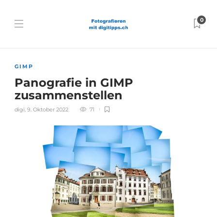
0
GIMP
Panografie in GIMP
zusammenstellen
digi
,
9. Oktober 2022
71