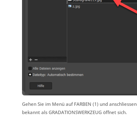
Gehen Sie im Menü auf FARBEN (1) und anschliess
bekannt als GRADATIONSWERKZEUG öffnet sich.