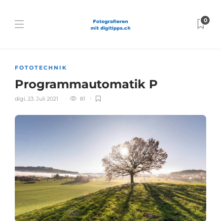
0
FOTOTECHNIK
Programmautomatik P
digi
,
23. Juli 2021
81