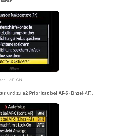
vieren
.
hten – AF-ON
kus
und zu
a2 Priorität bei AF-S
(Einzel-AF).