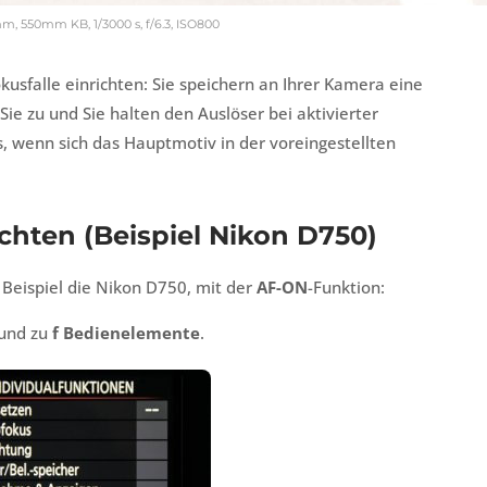
m, 550mm KB, 1/3000 s, f/6.3, ISO800
sfalle einrichten: Sie speichern an Ihrer Kamera eine
e zu und Sie halten den Auslöser bei aktivierter
us, wenn sich das Hauptmotiv in der voreingestellten
ichten (Beispiel Nikon D750)
 Beispiel die Nikon D750, mit der
AF-ON
-Funktion:
und zu
f Bedienelemente
.