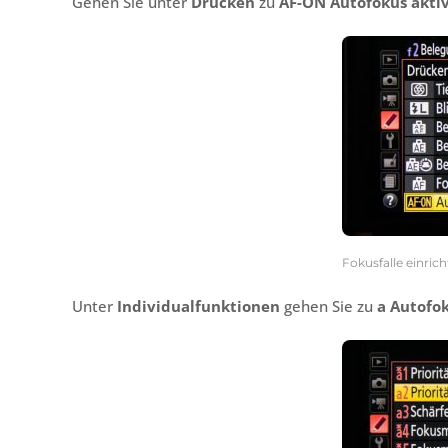
Gehen Sie unter
Drücken
zu
AF-ON Autofokus akti
Fokusfalle einric
Unter
Individualfunktionen
gehen Sie zu
a Autofo