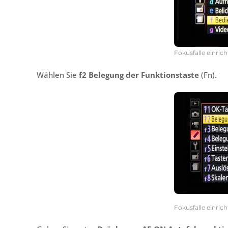
Fokusfalle einric
Wählen Sie
f2 Belegung der Funktionstaste
(Fn).
Fokusfalle einric