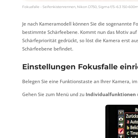
Fokusfalle - Seifenkistenrennen, Nikon D750, Sigma f/5–6.3 150-600m
Je nach Kameramodell können Sie die sogenannte Foku
bestimmte Schärfeebene. Kommt nun das Motiv auf Si
Schärfepriorität gedrückt, so löst die Kamera erst a
Schärfeebene befindet.
Einstellungen Fokusfalle einr
Belegen Sie eine Funktionstaste an Ihrer Kamera, im
Gehen Sie zum Menü und zu
Individualfunktionen