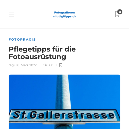
0
FOTOPRAXIS
Pflegetipps für die
Fotoausrüstung
digi
,
18. März 2022
60