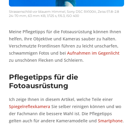
Strassenschild vor blauem Himmel, Sony DSC RX100iii, Zeiss f/1.8–2.8
24–70 mm, 63 mm KB, 1/125 s, f/6.3, ISO 400
Meine Pflegetipps für die Fotoausrüstung können Ihnen
helfen, Ihre Objektive und Kameras sauber zu halten.
Verschmutzte Frontlinsen führen zu leicht unscharfen,
schwammigen Fotos und bei
Aufnahmen im Gegenlicht
zu unschönen Flecken und Schleiern.
Pflegetipps für die
Fotoausrüstung
Ich zeige Ihnen in diesem Artikel, welche Teile einer
Spiegelreflexkamera
Sie selber reinigen können und wo
der Fachmann die bessere Wahl ist. Die Pflegetipps
gelten auch für andere Kameramodelle und
Smartphone
.