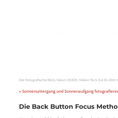
Der fotografische Blick, Nikon D5300, Nikkor f/4.5–5.6 55–300 
» Sonnenuntergang und Sonnenaufgang fotografiere
Die Back Button Focus Method