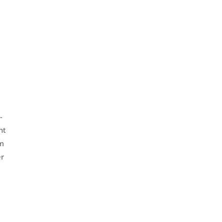
-
ht
mm
er