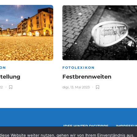
KON
FOTOLEXIKON
stellung
Festbrennweiten
22
digi
,
13. Mai 2023
IDEE HINTER DIGITIPPS
IMPRESSU
iese Website weiter nutzen, gehen wir von Ihrem Einverständnis aus.