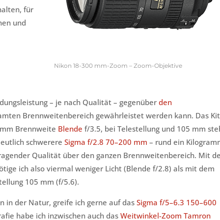
alten, für
chen und
Nikon 18-300 mm-Zoom – Zoom-Objektive
ldungsleistung – je nach Qualität – gegenüber
den
samten Brennweitenbereich gewährleistet werden kann. Das Kit
18 mm Brennweite
Blende
f/3.5, bei Telestellung und 105 mm ste
deutlich schwerere
Sigma f/2.8 70–200 mm
– rund ein Kilogra
rragender Qualität über den ganzen Brennweitenbereich. Mit d
ge ich also viermal weniger Licht (Blende f/2.8) als mit dem
tellung 105 mm (f/5.6).
n in der Natur, greife ich gerne auf das
Sigma f/5–6.3 150–600
rafie habe ich inzwischen auch das
Weitwinkel-Zoom Tamron