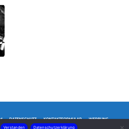
FOTOLEXIKON
FOTOLEXIKON
Blendenstern
Selbstauslö
digi
,
11. März 2023
digi
,
3. August 2023
M
DATENSCHUTZ
KONTAKTFORMULAR
WERBUNG
Verstanden
Datenschutzerklärung