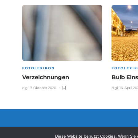
FOTOLEXIKON
FOTOLEXI
Verzeichnungen
Bulb Ein
digi
,
7. Oktober 2020
digi
,
16. April 20
© 2006 - 2026 digitipps.ch
Diese Website benutzt Cookies. Wenn Sie d