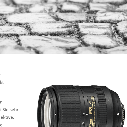
r
kt
r
 Sie sehr
ektive.
te